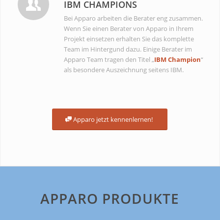
IBM CHAMPIONS
Bei Apparo arbeiten die Berater eng zusammen.
Wenn Sie einen Berater von Apparo in Ihrem
Projekt einsetzen erhalten Sie das komplette
Team im Hintergund dazu. Einige Berater im
Apparo Team tragen den Titel „
IBM Champion
“
als besondere Auszeichnung seitens IBM.
Apparo jetzt kennenlernen!
APPARO PRODUKTE