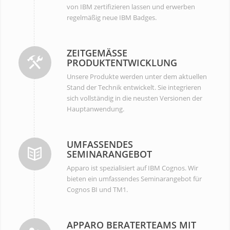
von IBM zertifizieren lassen und erwerben
regelmäßig neue IBM Badges.
ZEITGEMÄSSE P
RODUKTENTWICKLUNG
Unsere Produkte werden unter dem aktuellen
Stand der Technik entwickelt. Sie integrieren
sich vollständig in die neusten Versionen der
Hauptanwendung.
UMFASSENDES
SEMINARANGEBOT
Apparo ist spezialisiert auf IBM Cognos. Wir
bieten ein umfassendes Seminarangebot für
Cognos BI und TM1.
APPARO BERATERTEAMS MIT