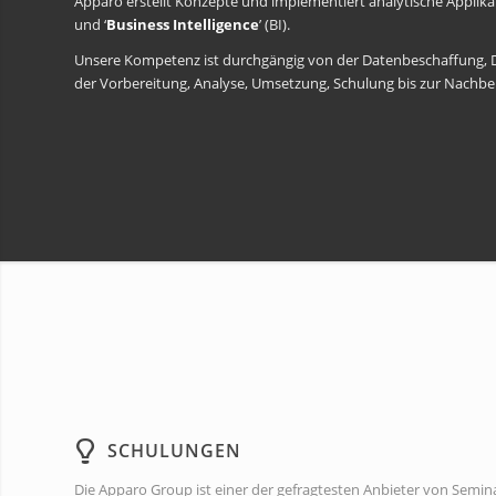
Apparo erstellt Konzepte und implementiert analytische Applik
und ‘
Business Intelligence
’ (BI).
Unsere Kompetenz ist durchgängig von der Datenbeschaffung, D
der Vorbereitung, Analyse, Umsetzung, Schulung bis zur Nachbe
SCHULUNGEN
Die Apparo Group ist einer der gefragtesten Anbieter von Semin