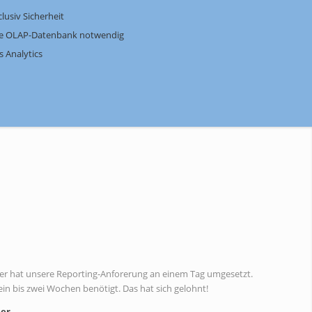
usiv Sicherheit
gene OLAP-Datenbank notwendig
 Analytics
er hat unsere Reporting-Anforerung an einem Tag umgesetzt.
ein bis zwei Wochen benötigt. Das hat sich gelohnt!
ler