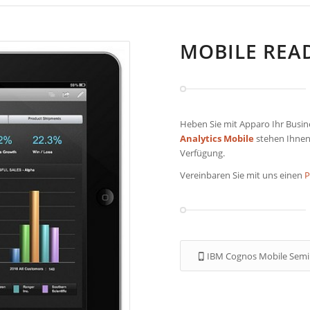
MOBILE REA
Heben Sie mit Apparo Ihr Busine
Analytics Mobile
stehen Ihnen
Verfügung.
Vereinbaren Sie mit uns einen
P
IBM Cognos Mobile Semi