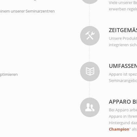
Viele unserer B
erwerben regel
einem unserer Seminarzentren
ZEITGEMÄ
Unsere Produkt
integrieren si
UMFASSE
Apparo ist spez
optimieren
Seminarangebot
APPARO B
Bei Apparo arb
Apparo in Ihre
Hintergund dazu
Champion
“ al