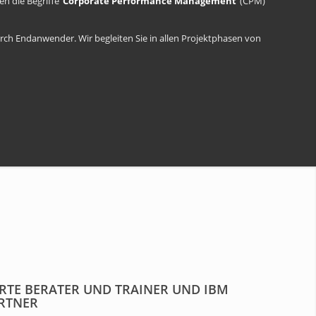
 die Begriffe ‘
Corporate Performance Management
’ (CPM)
h Endanwender. Wir begleiten Sie in allen Projektphasen von
ERTE BERATER UND TRAINER UND IBM
ARTNER