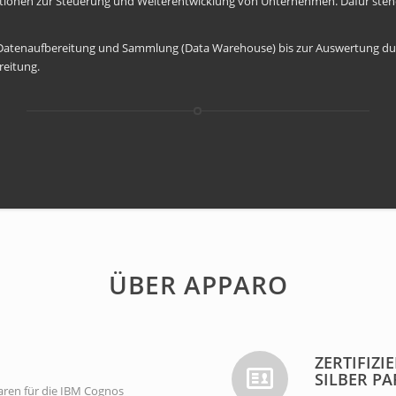
ationen zur Steuerung und Weiterentwicklung von Unternehmen. Dafür stehen
atenaufbereitung und Sammlung (Data Warehouse) bis zur Auswertung durc
reitung.
ÜBER APPARO
ZERTIFIZI
SILBER P
aren für die IBM Cognos