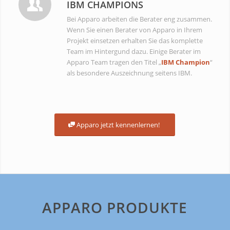
IBM CHAMPIONS
Bei Apparo arbeiten die Berater eng zusammen.
Wenn Sie einen Berater von Apparo in Ihrem
Projekt einsetzen erhalten Sie das komplette
Team im Hintergund dazu. Einige Berater im
Apparo Team tragen den Titel „
IBM Champion
“
als besondere Auszeichnung seitens IBM.
Apparo jetzt kennenlernen!
APPARO PRODUKTE