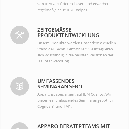
von IBM zertifizieren lassen und erwerben
regelmäßig neue IBM Badges.
ZEITGEMÄSSE P
RODUKTENTWICKLUNG
Unsere Produkte werden unter dem aktuellen
Stand der Technik entwickelt. Sie integrieren
sich vollständig in die neusten Versionen der
Hauptanwendung.
UMFASSENDES
SEMINARANGEBOT
Apparo ist spezialisiert auf IBM Cognos. Wir
bieten ein umfassendes Seminarangebot für
Cognos BI und TM1.
APPARO BERATERTEAMS MIT