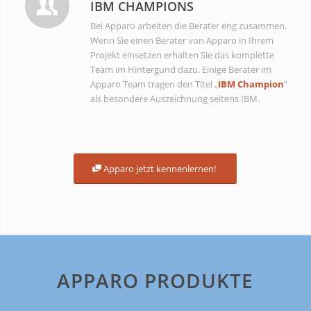
IBM CHAMPIONS
Bei Apparo arbeiten die Berater eng zusammen.
Wenn Sie einen Berater von Apparo in Ihrem
Projekt einsetzen erhalten Sie das komplette
Team im Hintergund dazu. Einige Berater im
Apparo Team tragen den Titel „
IBM Champion
“
als besondere Auszeichnung seitens IBM.
Apparo jetzt kennenlernen!
APPARO PRODUKTE