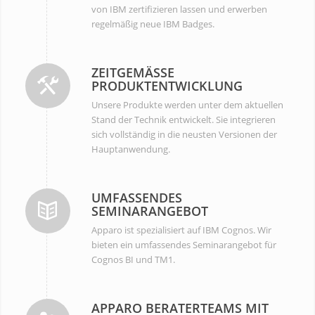
von IBM zertifizieren lassen und erwerben
regelmäßig neue IBM Badges.
ZEITGEMÄSSE P
RODUKTENTWICKLUNG
Unsere Produkte werden unter dem aktuellen
Stand der Technik entwickelt. Sie integrieren
sich vollständig in die neusten Versionen der
Hauptanwendung.
UMFASSENDES
SEMINARANGEBOT
Apparo ist spezialisiert auf IBM Cognos. Wir
bieten ein umfassendes Seminarangebot für
Cognos BI und TM1.
APPARO BERATERTEAMS MIT