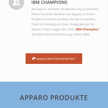
IBM CHAMPIONS
Bei Apparo arbeiten die Berater eng zusammen.
Wenn Sie einen Berater von Apparo in Ihrem
Projekt einsetzen erhalten Sie das komplette
Team im Hintergund dazu. Einige Berater im
Apparo Team tragen den Titel „
IBM Champion
“
als besondere Auszeichnung seitens IBM.
Apparo jetzt kennenlernen!
APPARO PRODUKTE