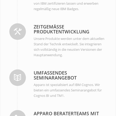
von IBM zertifizieren lassen und erwerben
regelmäßig neue IBM Badges.
ZEITGEMÄSSE P
RODUKTENTWICKLUNG
Unsere Produkte werden unter dem aktuellen
Stand der Technik entwickelt. Sie integrieren
sich vollständig in die neusten Versionen der
Hauptanwendung.
UMFASSENDES
SEMINARANGEBOT
Apparo ist spezialisiert auf IBM Cognos. Wir
bieten ein umfassendes Seminarangebot für
Cognos BI und TM1.
APPARO BERATERTEAMS MIT