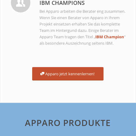
IBM CHAMPIONS
Bei Apparo arbeiten die Berater eng zusammen.
Wenn Sie einen Berater von Apparo in Ihrem
Projekt einsetzen erhalten Sie das komplette
Team im Hintergund dazu. Einige Berater im
Apparo Team tragen den Titel „
IBM Champion
“
als besondere Auszeichnung seitens IBM.
Apparo jetzt kennenlernen!
APPARO PRODUKTE