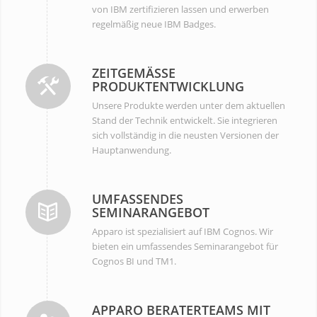
von IBM zertifizieren lassen und erwerben
regelmäßig neue IBM Badges.
ZEITGEMÄSSE P
RODUKTENTWICKLUNG
Unsere Produkte werden unter dem aktuellen
Stand der Technik entwickelt. Sie integrieren
sich vollständig in die neusten Versionen der
Hauptanwendung.
UMFASSENDES
SEMINARANGEBOT
Apparo ist spezialisiert auf IBM Cognos. Wir
bieten ein umfassendes Seminarangebot für
Cognos BI und TM1.
APPARO BERATERTEAMS MIT