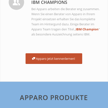
IBM CHAMPIONS
Bei Apparo arbeiten die Berater eng zusammen.
Wenn Sie einen Berater von Apparo in Ihrem
Projekt einsetzen erhalten Sie das komplette
Team im Hintergund dazu. Einige Berater im
Apparo Team tragen den Titel „
IBM Champion
“
als besondere Auszeichnung seitens IBM.
Apparo jetzt kennenlernen!
APPARO PRODUKTE