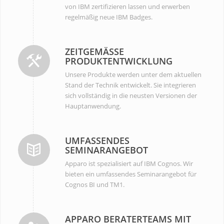
von IBM zertifizieren lassen und erwerben
regelmäßig neue IBM Badges.
ZEITGEMÄSSE P
RODUKTENTWICKLUNG
Unsere Produkte werden unter dem aktuellen
Stand der Technik entwickelt. Sie integrieren
sich vollständig in die neusten Versionen der
Hauptanwendung.
UMFASSENDES
SEMINARANGEBOT
Apparo ist spezialisiert auf IBM Cognos. Wir
bieten ein umfassendes Seminarangebot für
Cognos BI und TM1.
APPARO BERATERTEAMS MIT