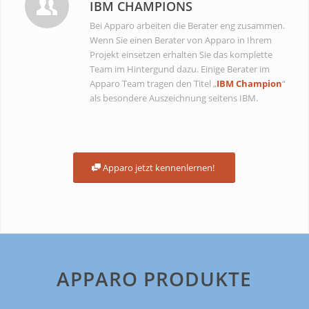
IBM CHAMPIONS
Bei Apparo arbeiten die Berater eng zusammen.
Wenn Sie einen Berater von Apparo in Ihrem
Projekt einsetzen erhalten Sie das komplette
Team im Hintergund dazu. Einige Berater im
Apparo Team tragen den Titel „
IBM Champion
“
als besondere Auszeichnung seitens IBM.
Apparo jetzt kennenlernen!
APPARO PRODUKTE